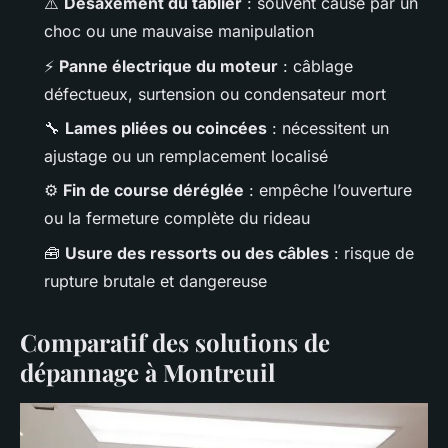
⚠️
Désaxement du tablier
: souvent causé par un
choc ou une mauvaise manipulation
⚡
Panne électrique du moteur
: câblage
défectueux, surtension ou condensateur mort
🔧
Lames pliées ou coincées
: nécessitent un
ajustage ou un remplacement localisé
⚙️
Fin de course déréglée
: empêche l’ouverture
ou la fermeture complète du rideau
🧰
Usure des ressorts ou des câbles
: risque de
rupture brutale et dangereuse
Comparatif des solutions de
dépannage à Montreuil