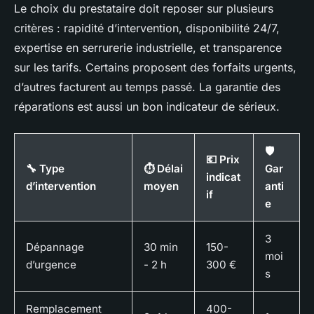
Le choix du prestataire doit reposer sur plusieurs
critères : rapidité d’intervention, disponibilité 24/7,
expertise en serrurerie industrielle, et transparence
sur les tarifs. Certains proposent des forfaits urgents,
d’autres facturent au temps passé. La garantie des
réparations est aussi un bon indicateur de sérieux.
🛡️
💶 Prix
🔧 Type
⏱️ Délai
Gar
indicat
d’intervention
moyen
anti
if
e
3
Dépannage
30 min
150-
moi
d’urgence
- 2 h
300 €
s
Remplacement
400-