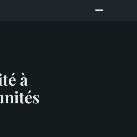
ité à
unités