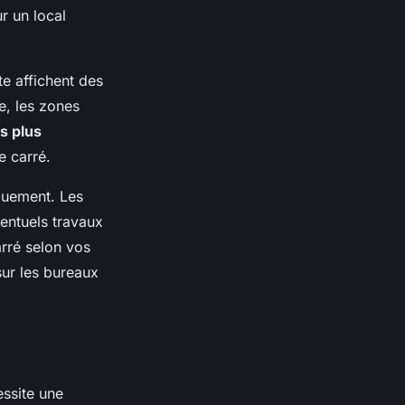
r un local
e affichent des
e, les zones
s plus
e carré.
iquement. Les
ventuels travaux
rré selon vos
sur les bureaux
essite une