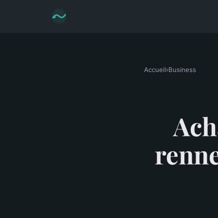
Accueil
›
Business
Acha
renne