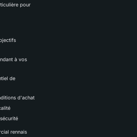
iculière pour
jectifs
ondant à vos
tiel de
nditions d'achat
alité
sécurité
cial rennais