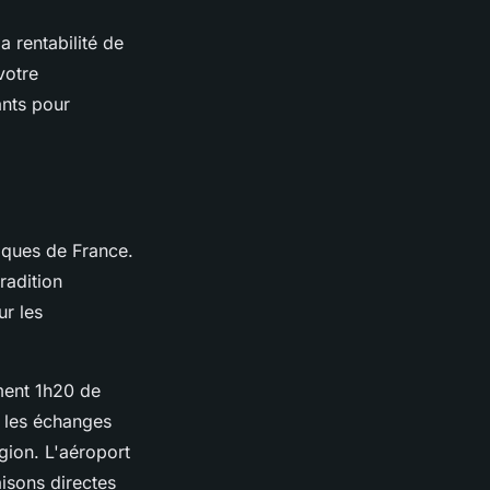
a rentabilité de
votre
ants pour
iques de France.
radition
ur les
ement 1h20 de
t les échanges
gion. L'aéroport
isons directes