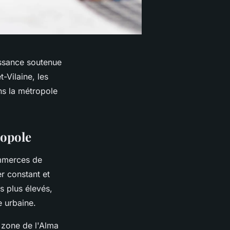
ssance soutenue
t-Vilaine, les
s la métropole
ropole
ommerces de
er constant et
s plus élevés,
e urbaine.
zone de l'Alma