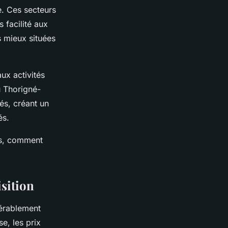
ue. Ces secteurs
 facilité aux
s mieux situées
ux activités
 Thorigné-
és, créant un
és.
urs, comment
isition
dérablement
e, les prix