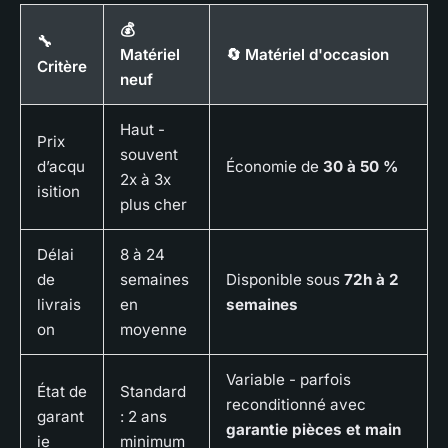
💰
🔧
Matériel
🔄 Matériel d'occasion
Critère
neuf
Haut -
Prix
souvent
d’acqu
Économie de
30 à 50 %
2x à 3x
isition
plus cher
Délai
8 à 24
de
semaines
Disponible sous
72h à 2
livrais
en
semaines
on
moyenne
Variable - parfois
État de
Standard
reconditionné avec
garant
: 2 ans
garantie pièces et main
ie
minimum