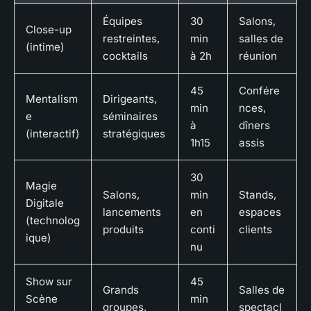
Équipes
30
Salons,
Close-up
restreintes,
min
salles de
(intime)
cocktails
à 2h
réunion
45
Confére
Mentalism
Dirigeants,
min
nces,
e
séminaires
à
dîners
(interactif)
stratégiques
1h15
assis
30
Magie
Salons,
min
Stands,
Digitale
lancements
en
espaces
(technolog
produits
conti
clients
ique)
nu
Show sur
45
Grands
Salles de
Scène
min
groupes,
spectacl