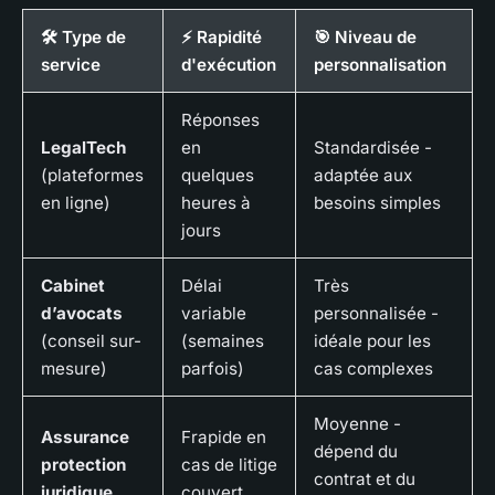
🛠️ Type de
⚡ Rapidité
🎯 Niveau de
service
d'exécution
personnalisation
Réponses
LegalTech
en
Standardisée -
(plateformes
quelques
adaptée aux
en ligne)
heures à
besoins simples
jours
Cabinet
Délai
Très
d’avocats
variable
personnalisée -
(conseil sur-
(semaines
idéale pour les
mesure)
parfois)
cas complexes
Moyenne -
Assurance
Frapide en
dépend du
protection
cas de litige
contrat et du
juridique
couvert